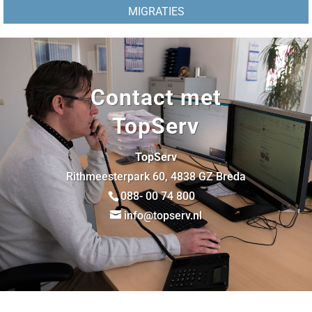
MIGRATIES
Contact met
TopServ
TopServ
Rithmeesterpark 60, 4838 GZ Breda
088- 00 74 800
info@topserv.nl