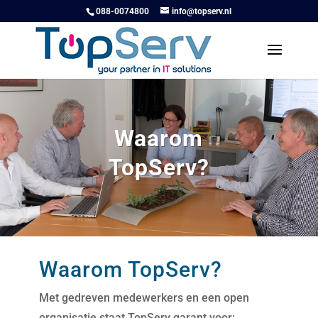
088-0074800
info@topserv.nl
Waarom
TopServ?
Waarom TopServ?
Met gedreven medewerkers en een open
organisatie staat TopServ garant voor: