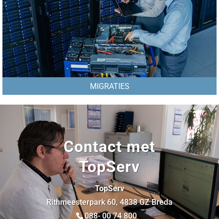
MIGRATIES
Contact met
TopServ
TopServ
Rithmeesterpark 60, 4838 GZ Breda
088- 00 74 800