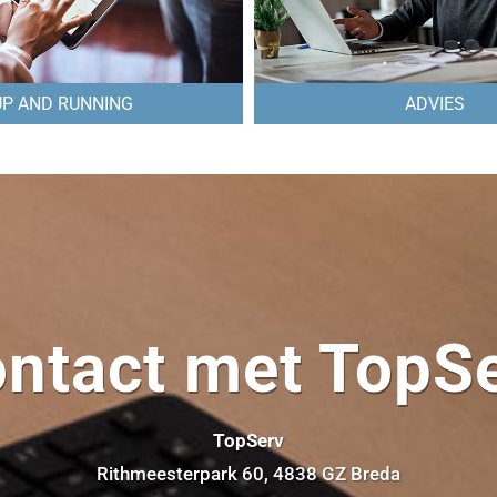
UP AND RUNNING
ADVIES
ntact met TopS
TopServ
Rithmeesterpark 60, 4838 GZ Breda