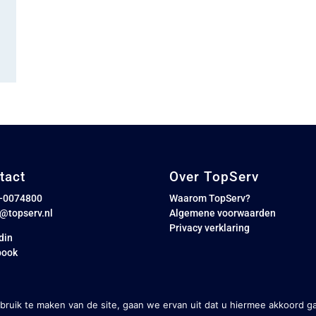
tact
Over TopServ
8-0074800
Waarom TopServ?
o@topserv.nl
Algemene voorwaarden
Privacy verklaring
din
book
ruik te maken van de site, gaan we ervan uit dat u hiermee akkoord ga
gen