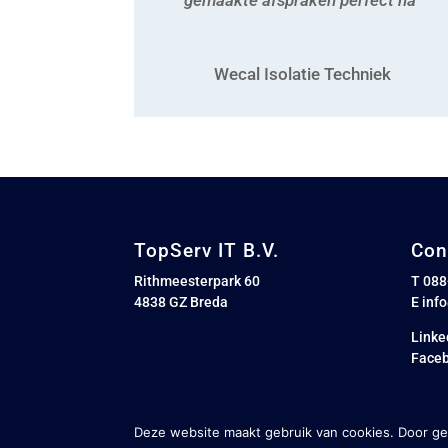
Wecal Isolatie Techniek
TopServ IT B.V.
Con
Rithmeesterpark 60
T 08
4838 GZ Breda
E
inf
Linke
Face
Deze website maakt gebruik van cookies. Door geb
TopServ © ontwerp en bouw website:
Vermeulen Steenber