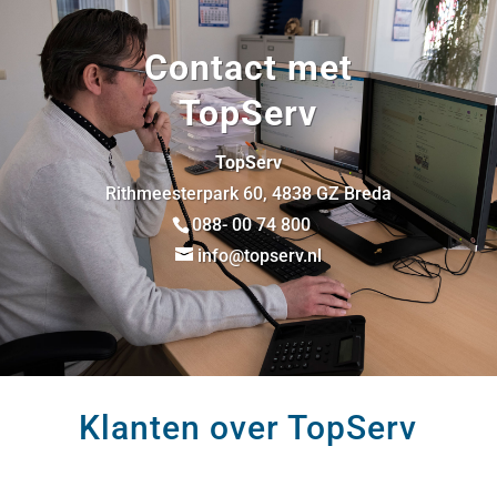
Contact met
TopServ
TopServ
Rithmeesterpark 60, 4838 GZ Breda
088- 00 74 800
info@topserv.nl
Klanten over TopServ